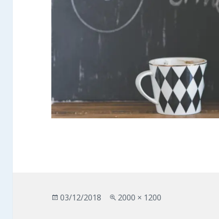
投
フ
03/12/2018
2000 × 1200
稿
ル