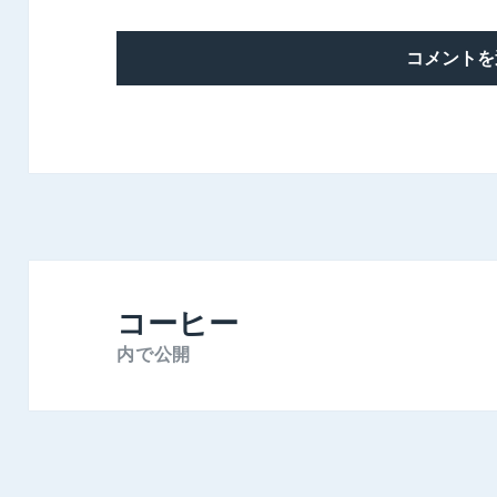
投
稿
コーヒー
ナ
内で公開
ビ
ゲ
ー
シ