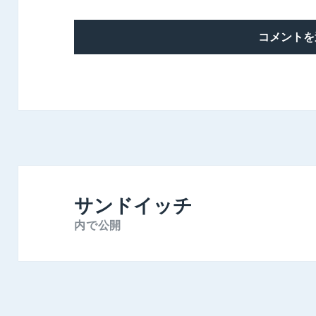
投
稿
サンドイッチ
ナ
内で公開
ビ
ゲ
ー
シ