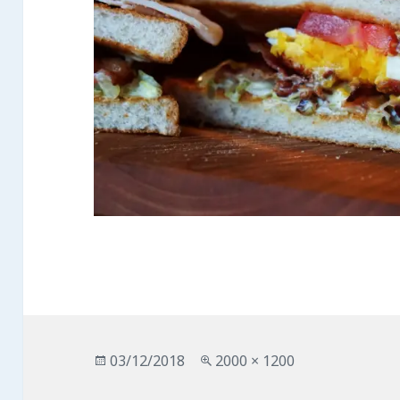
投
フ
03/12/2018
2000 × 1200
稿
ル